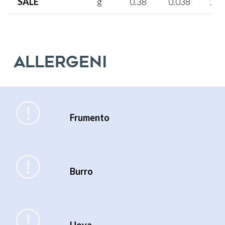
SALE
g
0.38
0.038
1%
Allergeni
Frumento
Burro