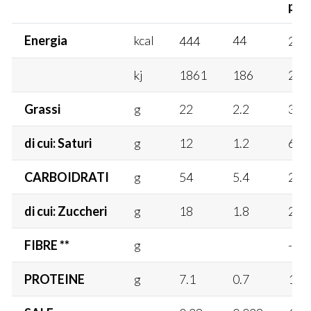
porz
Valori Medi
Per
Per
%
Energia
kcal
44
444
2%
100g
porz.
AR
(10g)
per
kj
1861
186
2%
porz
Grassi
g
22
2.2
3%
di cui: Saturi
g
12
1.2
6%
CARBOIDRATI
g
54
5.4
2%
di cui: Zuccheri
g
18
1.8
2%
FIBRE **
g
-
PROTEINE
g
7.1
0.7
1%