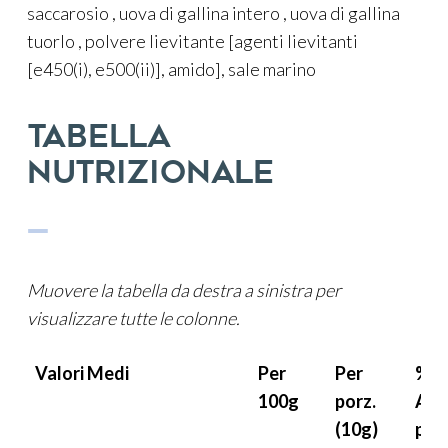
saccarosio , uova di gallina intero , uova di gallina
tuorlo , polvere lievitante [agenti lievitanti
[e450(i), e500(ii)], amido], sale marino
Tabella
nutrizionale
—
Muovere la tabella da destra a sinistra per
visualizzare tutte le colonne
.
Valori Medi
Per
Per
%
100g
porz.
AR
(10g)
per